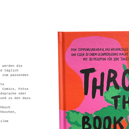
“ werden die
nd täglich
in zum
passenden
hte
, Comics, Fotos
ldsprache oder
 und zu den dazu
chbuch
chkochen,
-
rilem