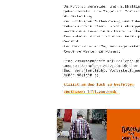
Um Müll zu vermeiden und nach
halti
geben zusätzliche
Tipps und Tricks
Hilfestellung
zur richtigen Aufbewahrung und
Zub
Lebensmitteln.
Damit nichts übrigg
werden die Leser:innen bei allen
R
Restzutaten direkt
zu einem neuen 
Gericht
für den nächsten Tag weiter
geleite
Reste verwerten
zu können.
Eine Zusammenarbeit mit Carlotta H
unseres
Bachelors 2022. Im Oktober
Buch veröffentlicht. Vorbestellung
schon möglich :)
kliiick um das Buch zu bestellen
INSTAGRAM: till.you.cook