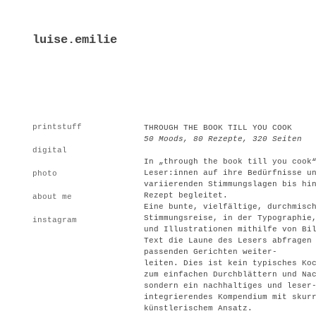
luise.emilie
printstuff
THROUGH THE BOOK TILL YOU COOK
50 Moods, 80 Rezepte, 320 Seiten
digital
In „through the book till you cook
Leser:innen auf ihre
Bedürfnisse u
photo
variierenden Stimmungslagen bis h
Rezept begleitet.
about me
Eine bunte, vielfältige, durchmisc
Stimmungsreise, in der Typographie
instagram
und Illustrationen mithilfe von Bi
Text die Laune des Lesers abfragen
passenden Gerichten weiter-
leiten.
Dies ist kein typisches Ko
zum einfachen Durchblättern
und Na
sondern ein nach
haltiges und leser
integrierendes
Kompendium mit skur
künstler
ischem Ansatz.