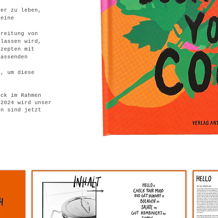
ger zu leben,
 eine
ereitung von
elassen wird,
ezepten mit
passenden
t, um diese
ick im Rahmen
 2024 wird unser
en sind jetzt